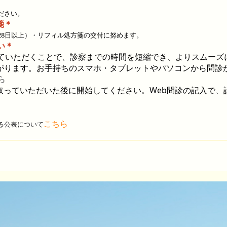
ださい。
箋
＊
28日以上）・リフィル処方箋の交付に努めます。
い＊
ていただくことで、診察までの時間を短縮でき、よりスムーズ
がります。お手持ちのスマホ・タブレットやパソコンから問診
ら
取っていただいた後
に開始してください。
Web
問診の記入で、
こち
ら
る公表について