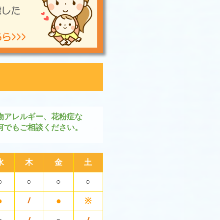
物アレルギー、花粉症な
何でもご相談ください。
水
木
金
土
○
○
○
○
●
●
※
/
○
/
○
/