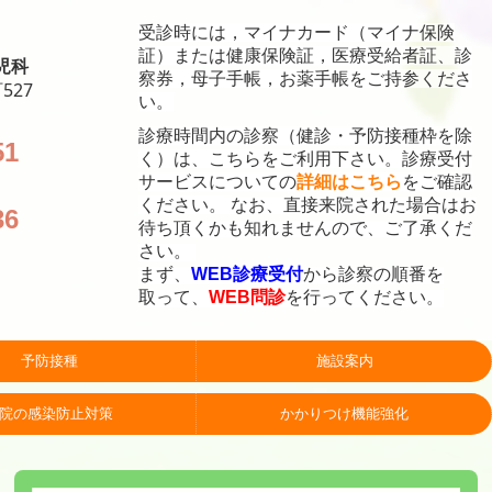
受診時には，マイナカード（マイナ保険
証）または健康保険証，医療受給者証、診
児科
察券，母子手帳，お薬手帳をご持参くださ
527
い。
診療時間内の診察（健診・予防接種
枠を除
51
く）は、こちらをご利用下さい。
診療受付
サービスについての
詳細はこちら
をご確認
ください。
なお、直接来院された場合はお
36
待ち頂くかも知れませんので、ご了承くだ
さい。
まず、
WEB診療受付
から診察の順番を
取って、
WEB問診
を行ってください。
予防接種
施設案内
院の感染防止対策
かかりつけ機能強化