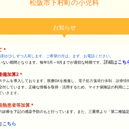
松阪市下村町の小児科
お知らせ
て＊
の薬剤が少しずつ入荷します。ご希望の方は、まず、お電話ください。
詳細は
こち
いない期間となります。毎年5月～9月までが適切な時期です。
＊
整備加算2
ステムを導入しております。医療DXを推進し、
電子処方箋発行体制，診療情
交付しています。正確な情報を
取得・活用するため、マイナ保険証の利用に
ていきます。
発熱患者等加算
＊
の診療を下記の感染予防のもと行っています。
また、三重県より「第二種協
は
こちら