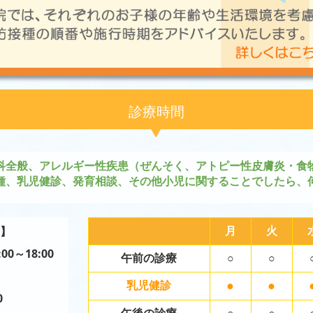
診療時間
科全般、アレルギー性疾患（
ぜんそく、アトピー性皮膚炎・食
種、乳児健診、発育相談、その他小児に関することでしたら、
月
火
】
:00～18:0
0
午前の診療
○
○
●
●
乳児健診
0
午後の診療
○
○