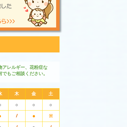
物アレルギー、花粉症な
何でもご相談ください。
水
木
金
土
○
○
○
○
●
●
※
/
○
/
○
/