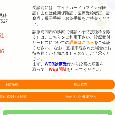
受診時には，マイナカード（マイナ保険
証）または健康保険証，医療受給者証、診
児科
察券，母子手帳，お薬手帳をご持参くださ
527
い。
診療時間内の診察（健診・予防接種
枠を除
51
く）は、こちらをご利用下さい。
診療受付
サービスについての
詳細はこちら
をご確認
ください。
なお、直接来院された場合はお
36
待ち頂くかも知れませんので、ご了承くだ
さい。
まず、
WEB診療受付
から診察の順番を
取って、
WEB問診
を行ってください。
予防接種
施設案内
院の感染防止対策
かかりつけ機能強化