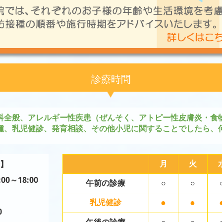
診療時間
科全般、アレルギー性疾患（
ぜんそく、アトピー性皮膚炎・食
種、乳児健診、発育相談、その他小児に関することでしたら、
月
火
】
:00～18:0
0
午前の診療
○
○
●
●
乳児健診
0
午後の診療
○
○