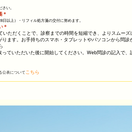
ださい。
箋
＊
28日以上）・リフィル処方箋の交付に努めます。
い＊
ていただくことで、診察までの時間を短縮でき、よりスムーズ
がります。お手持ちのスマホ・タブレットやパソコンから問診
ら
取っていただいた後
に開始してください。
Web
問診の記入で、
こち
ら
る公表について