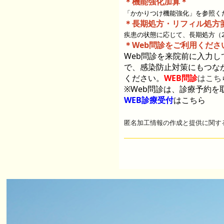
＊機能強化加算
＊
「かかりつけ機能強化」を参照く
＊長期処方・リフィル処方
疾患の状態に応じて、長期処方（
＊Web問診をご利用くださ
Web
問診を来院前に入力し
で、感染防止対策にもつな
ください。
WEB問診
はこち
※
Web
問診は、
診療予約を
WEB診療受付
はこちら
匿名加工情報の作成と提供に関す