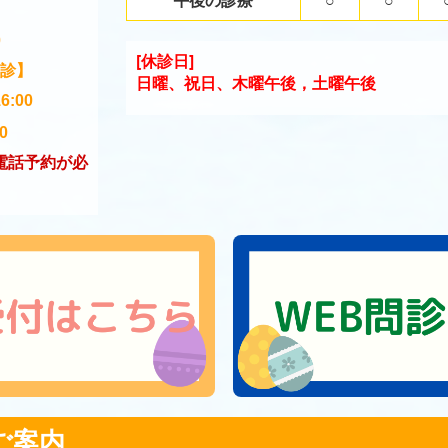
0
[休診日]
診】
日曜、祝日、木曜午後，土曜午後
6:00
0
電話予約が必
ご案内