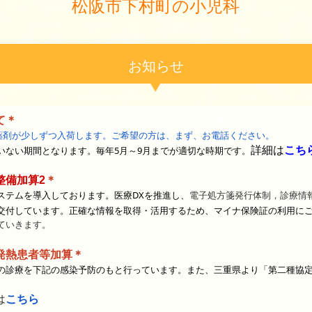
松阪市下村町の小児科
お知らせ
て＊
の薬剤が少しずつ入荷します。ご希望の方は、まず、お電話ください。
詳細は
こち
いない期間となります。毎年5月～9月までが適切な時期です。
＊
整備加算2
ステムを導入しております。医療DXを推進し、
電子処方箋発行体制，診療情
交付しています。正確な情報を
取得・活用するため、マイナ保険証の利用に
ていきます。
発熱患者等加算
＊
の診療を下記の感染予防のもと行っています。
また、三重県より「第二種協
は
こちら